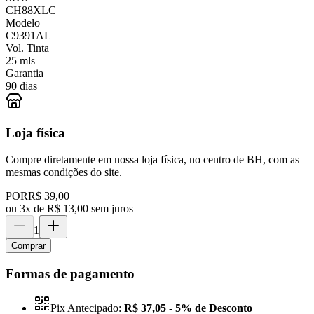
CH88XLC
Modelo
C9391AL
Vol. Tinta
25 mls
Garantia
90 dias
Loja física
Compre diretamente em nossa loja física, no centro de BH, com as
mesmas condições do site.
POR
R$ 39,00
ou
3x de R$ 13,00 sem juros
1
Comprar
Formas de pagamento
Pix Antecipado:
R$ 37,05
- 5% de Desconto