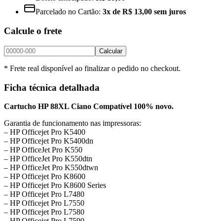
Parcelado no Cartão:
3x de R$ 13,00 sem juros
Calcule o frete
Calcular
* Frete real disponível ao finalizar o pedido no checkout.
Ficha técnica detalhada
Cartucho HP 88XL Ciano Compatível 100% novo.
Garantia de funcionamento nas impressoras:
– HP Officejet Pro K5400
– HP Officejet Pro K5400dn
– HP OfficeJet Pro K550
– HP OfficeJet Pro K550dtn
– HP OfficeJet Pro K550dtwn
– HP Officejet Pro K8600
– HP Officejet Pro K8600 Series
– HP Officejet Pro L7480
– HP Officejet Pro L7550
– HP Officejet Pro L7580
– HP Officejet Pro L7590