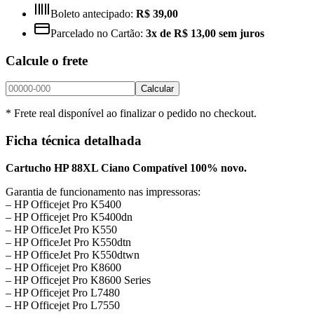
Boleto antecipado:
R$ 39,00
Parcelado no Cartão:
3x de R$ 13,00 sem juros
Calcule o frete
Calcular
* Frete real disponível ao finalizar o pedido no checkout.
Ficha técnica detalhada
Cartucho HP 88XL Ciano Compatível 100% novo.
Garantia de funcionamento nas impressoras:
– HP Officejet Pro K5400
– HP Officejet Pro K5400dn
– HP OfficeJet Pro K550
– HP OfficeJet Pro K550dtn
– HP OfficeJet Pro K550dtwn
– HP Officejet Pro K8600
– HP Officejet Pro K8600 Series
– HP Officejet Pro L7480
– HP Officejet Pro L7550