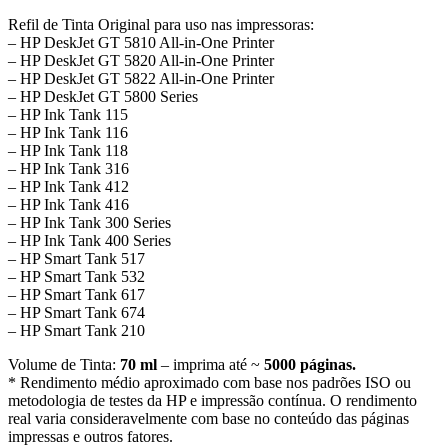
Refil de Tinta Original para uso nas impressoras:
– HP DeskJet GT 5810 All-in-One Printer
– HP DeskJet GT 5820 All-in-One Printer
– HP DeskJet GT 5822 All-in-One Printer
– HP DeskJet GT 5800 Series
– HP Ink Tank 115
– HP Ink Tank 116
– HP Ink Tank 118
– HP Ink Tank 316
– HP Ink Tank 412
– HP Ink Tank 416
– HP Ink Tank 300 Series
– HP Ink Tank 400 Series
– HP Smart Tank 517
– HP Smart Tank 532
– HP Smart Tank 617
– HP Smart Tank 674
– HP Smart Tank 210
Volume de Tinta:
70 ml
– imprima até ~
5000 páginas.
* Rendimento médio aproximado com base nos padrões ISO ou
metodologia de testes da HP e impressão contínua. O rendimento
real varia consideravelmente com base no conteúdo das páginas
impressas e outros fatores.