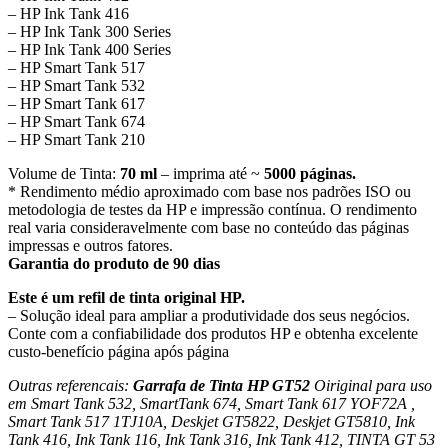
– HP Ink Tank 416
– HP Ink Tank 300 Series
– HP Ink Tank 400 Series
– HP Smart Tank 517
– HP Smart Tank 532
– HP Smart Tank 617
– HP Smart Tank 674
– HP Smart Tank 210
Volume de Tinta:
70 ml
– imprima até ~
5000 páginas.
* Rendimento médio aproximado com base nos padrões ISO ou
metodologia de testes da HP e impressão contínua. O rendimento
real varia consideravelmente com base no conteúdo das páginas
impressas e outros fatores.
Garantia do produto de 90 dias
Este é um refil de tinta original HP.
– Solução ideal para ampliar a produtividade dos seus negócios.
Conte com a confiabilidade dos produtos HP e obtenha excelente
custo-benefício página após página
Outras referencais:
Garrafa de Tinta HP GT52
Oiriginal para uso
em Smart Tank 532, SmartTank 674, Smart Tank 617 YOF72A ,
Smart Tank 517 1TJ10A, Deskjet GT5822, Deskjet GT5810, Ink
Tank 416, Ink Tank 116, Ink Tank 316, Ink Tank 412, TINTA GT 53