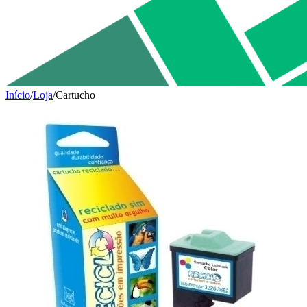
Início
/
Loja
/
Cartucho