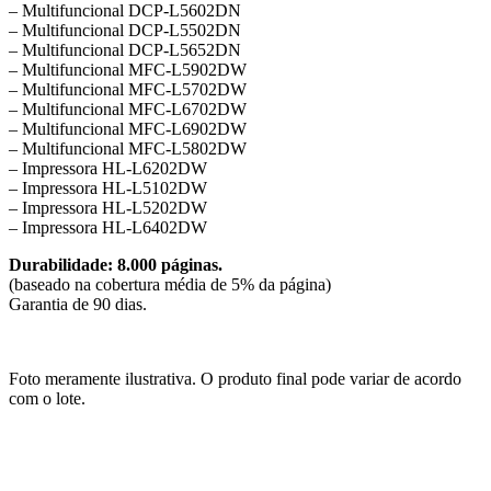
– Multifuncional DCP-L5602DN
– Multifuncional DCP-L5502DN
– Multifuncional DCP-L5652DN
– Multifuncional MFC-L5902DW
– Multifuncional MFC-L5702DW
– Multifuncional MFC-L6702DW
– Multifuncional MFC-L6902DW
– Multifuncional MFC-L5802DW
– Impressora HL-L6202DW
– Impressora HL-L5102DW
– Impressora HL-L5202DW
– Impressora HL-L6402DW
Durabilidade: 8.000 páginas.
(baseado na cobertura média de 5% da página)
Garantia de 90 dias.
Foto meramente ilustrativa. O produto final pode variar de acordo
com o lote.