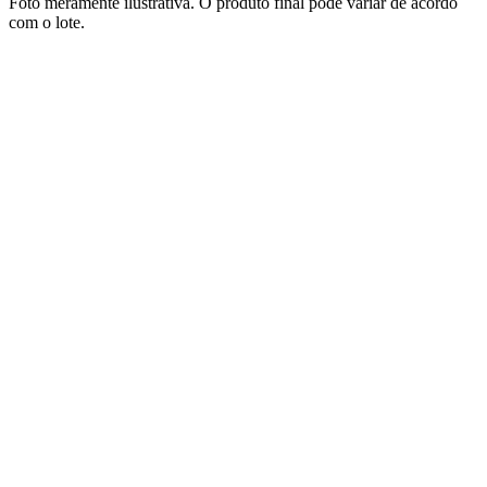
Foto meramente ilustrativa. O produto final pode variar de acordo
com o lote.