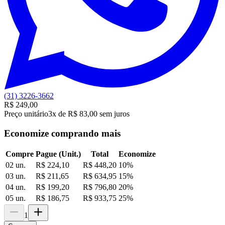
(31) 3226-3662
R$ 249,00
Preço unitário
3x de R$ 83,00 sem juros
Economize comprando mais
Compre
Pague (Unit.)
Total
Economize
02 un.
R$ 224,10
R$ 448,20
10
%
03 un.
R$ 211,65
R$ 634,95
15
%
04 un.
R$ 199,20
R$ 796,80
20
%
05 un.
R$ 186,75
R$ 933,75
25
%
1