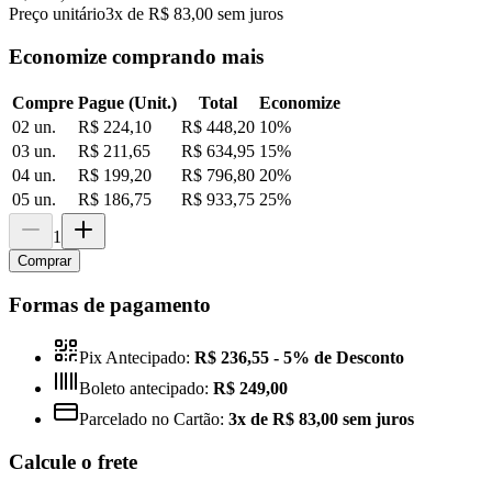
Preço unitário
3x de R$ 83,00 sem juros
Economize comprando mais
Compre
Pague (Unit.)
Total
Economize
02 un.
R$ 224,10
R$ 448,20
10
%
03 un.
R$ 211,65
R$ 634,95
15
%
04 un.
R$ 199,20
R$ 796,80
20
%
05 un.
R$ 186,75
R$ 933,75
25
%
1
Comprar
Formas de pagamento
Pix Antecipado:
R$ 236,55
- 5% de Desconto
Boleto antecipado:
R$ 249,00
Parcelado no Cartão:
3x de R$ 83,00 sem juros
Calcule o frete