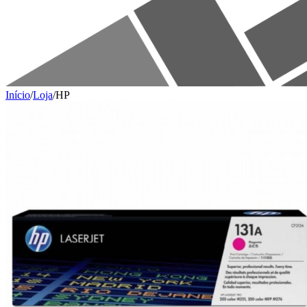
Início
/
Loja
/
HP