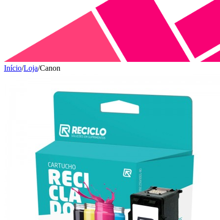
Início
/
Loja
/
Canon