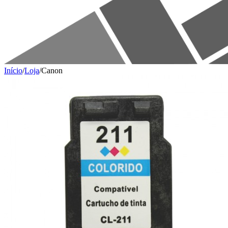
Início
/
Loja
/
Canon