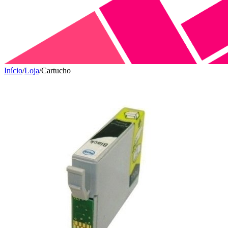
Início
/
Loja
/
Cartucho