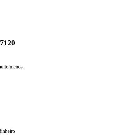
17120
muito menos.
dinheiro