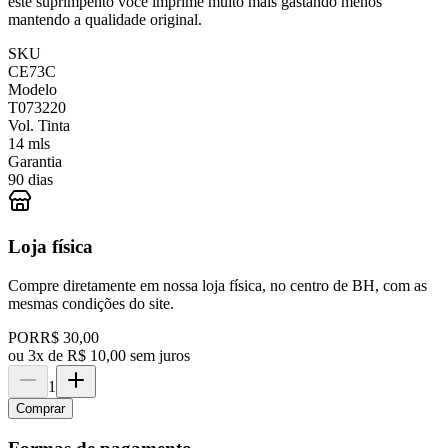
este suprimpento você imprime muito mais gastando menos
mantendo a qualidade original.
SKU
CE73C
Modelo
T073220
Vol. Tinta
14 mls
Garantia
90 dias
Loja física
Compre diretamente em nossa loja física, no centro de BH, com as
mesmas condições do site.
POR
R$ 30,00
ou
3x de R$ 10,00 sem juros
1
Comprar