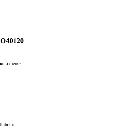
TO40120
muito menos.
dinheiro