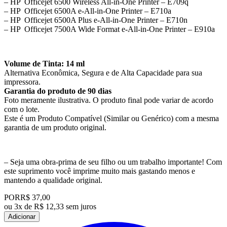
– HP Officejet 6500 Wireless All-in-One Printer – E709q
– HP Officejet 6500A e-All-in-One Printer – E710a
– HP Officejet 6500A Plus e-All-in-One Printer – E710n
– HP Officejet 7500A Wide Format e-All-in-One Printer – E910a
Volume de Tinta: 14 ml
Alternativa Econômica, Segura e de Alta Capacidade para sua
impressora.
Garantia do produto de 90 dias
Foto meramente ilustrativa. O produto final pode variar de acordo
com o lote.
Este é um Produto Compatível (Similar ou Genérico) com a mesma
garantia de um produto original.
– Seja uma obra-prima de seu filho ou um trabalho importante! Com
este suprimento você imprime muito mais gastando menos e
mantendo a qualidade original.
POR
R$ 37,00
ou
3x de R$ 12,33 sem juros
Adicionar