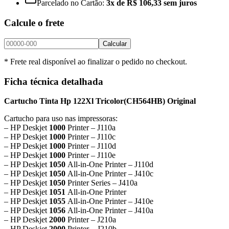
Parcelado no Cartão:
3x de R$ 106,33 sem juros
Calcule o frete
Calcular
* Frete real disponível ao finalizar o pedido no checkout.
Ficha técnica detalhada
Cartucho Tinta Hp 122Xl Tricolor
(CH564HB) Original
Cartucho para uso nas impressoras:
– HP Deskjet
1000
Printer – J110a
– HP Deskjet
1000
Printer – J110c
– HP Deskjet
1000
Printer – J110d
– HP Deskjet
1000
Printer – J110e
– HP Deskjet
1050
All-in-One Printer – J110d
– HP Deskjet
1050
All-in-One Printer – J410c
– HP Deskjet
1050
Printer Series – J410a
– HP Deskjet
1051
All-in-One Printer
– HP Deskjet
1055
All-in-One Printer – J410e
– HP Deskjet
1056
All-in-One Printer – J410a
– HP Deskjet
2000
Printer – J210a
– HP Deskjet
2000
Printer – J210b