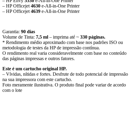
– HP Envy
5530
e-All-in-One Printer
– HP Officejet
4630
e-All-in-One Printer
– HP Officejet
4639
e-All-in-One Printer
Garantia:
90 dias
Volume de Tinta:
7,5 ml
– imprima até ~
330 páginas.
* Rendimento médio aproximado com base nos padrões ISO ou
metodologia de testes da HP de impressão contínua.
O rendimento real varia consideravelmente com base no conteúdo
das páginas impressas e outros fatores.
Este é um cartucho original HP.
– Vívidas, nítidas e fortes. Desfrute de todo potencial de impressão
na sua impressora com este cartucho.
Foto meramente ilustrativa. O produto final pode variar de acordo
com o lote