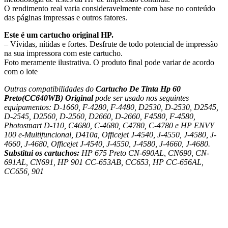
O rendimento real varia consideravelmente com base no conteúdo
das páginas impressas e outros fatores.
Este é um cartucho original HP.
– Vívidas, nítidas e fortes. Desfrute de todo potencial de impressão
na sua impressora com este cartucho.
Foto meramente ilustrativa. O produto final pode variar de acordo
com o lote
Outras compatibilidades do
Cartucho De Tinta Hp 60
Preto
(CC640WB) Original
pode ser usado nos seguintes
equipamentos: D-1660, F-4280, F-4480, D2530, D-2530, D2545,
D-2545, D2560, D-2560, D2660, D-2660, F4580, F-4580,
Photosmart D-110, C4680, C-4680, C4780, C-4780 e HP ENVY
100 e-Multifuncional, D410a, Officejet J-4540, J-4550, J-4580, J-
4660, J-4680, Officejet J-4540, J-4550, J-4580, J-4660, J-4680.
Substitui os cartuchos:
HP 675 Preto CN-690AL, CN690, CN-
691AL, CN691, HP 901 CC-653AB, CC653, HP CC-656AL,
CC656, 901