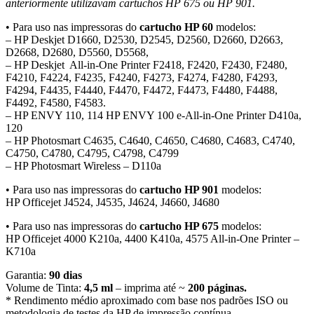
anteriormente utilizavam cartuchos HP 675 ou HP 901.
• Para uso nas impressoras do
cartucho HP 60
modelos:
– HP Deskjet D1660, D2530, D2545, D2560, D2660, D2663,
D2668, D2680, D5560, D5568,
– HP Deskjet All-in-One Printer F2418, F2420, F2430, F2480,
F4210, F4224, F4235, F4240, F4273, F4274, F4280, F4293,
F4294, F4435, F4440, F4470, F4472, F4473, F4480, F4488,
F4492, F4580, F4583.
– HP ENVY 110, 114 HP ENVY 100 e-All-in-One Printer D410a,
120
– HP Photosmart C4635, C4640, C4650, C4680, C4683, C4740,
C4750, C4780, C4795, C4798, C4799
– HP Photosmart Wireless – D110a
• Para uso nas impressoras do
cartucho HP 901
modelos:
HP Officejet J4524, J4535, J4624, J4660, J4680
• Para uso nas impressoras do
cartucho HP 675
modelos:
HP Officejet 4000 K210a, 4400 K410a, 4575 All-in-One Printer –
K710a
Garantia:
90 dias
Volume de Tinta:
4,5 ml
– imprima até ~
200 páginas.
* Rendimento médio aproximado com base nos padrões ISO ou
metodologia de testes da HP de impressão contínua.