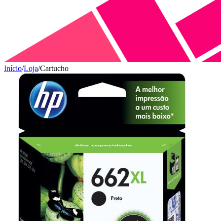
Início
/
Loja
/
Cartucho