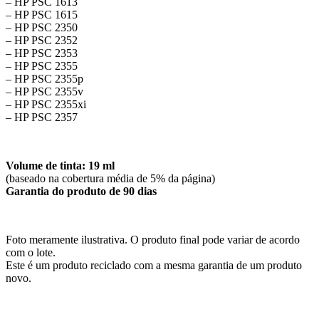
– HP PSC 1613
– HP PSC 1615
– HP PSC 2350
– HP PSC 2352
– HP PSC 2353
– HP PSC 2355
– HP PSC 2355p
– HP PSC 2355v
– HP PSC 2355xi
– HP PSC 2357
Volume de tinta: 19 ml
(baseado na cobertura média de 5% da página)
Garantia do produto de 90 dias
Foto meramente ilustrativa. O produto final pode variar de acordo
com o lote.
Este é um produto reciclado com a mesma garantia de um produto
novo.