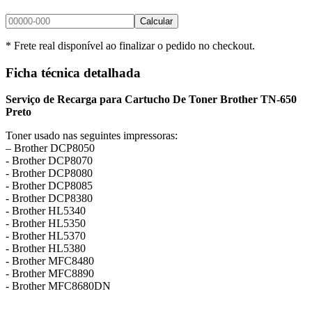
Calcular
* Frete real disponível ao finalizar o pedido no checkout.
Ficha técnica detalhada
Serviço de Recarga para Cartucho De Toner Brother TN-650
Preto
Toner usado nas seguintes impressoras:
– Brother DCP8050
​- Brother DCP8070
​- Brother DCP8080
​- Brother DCP8085
​- Brother DCP8380
​- Brother​ HL5340
​- Brother HL5350
​- Brother HL5370
​- Brother HL5380
​- Brother MFC8480
​- Brother MFC8890
​- Brother MFC8680DN