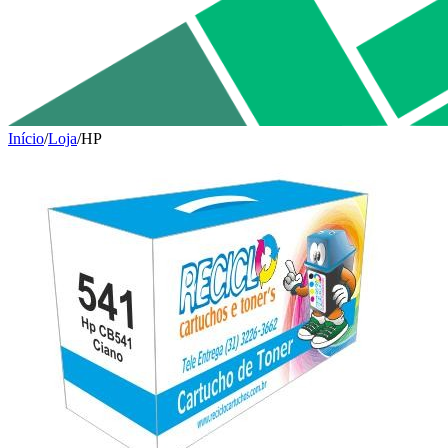
Início
/
Loja
/
HP