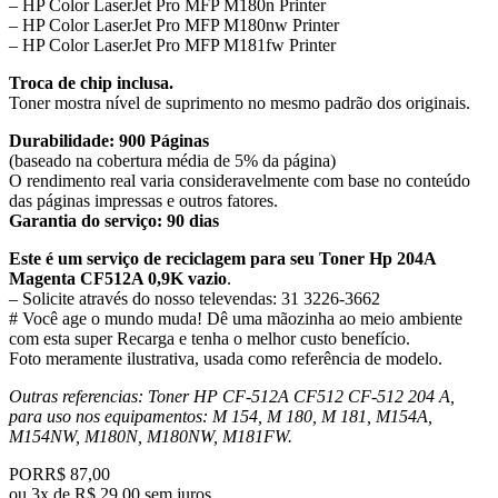
– HP Color LaserJet Pro MFP M180n Printer
– HP Color LaserJet Pro MFP M180nw Printer
– HP Color LaserJet Pro MFP M181fw Printer
Troca de chip inclusa.
Toner mostra nível de suprimento no mesmo padrão dos originais.
Durabilidade: 900 Páginas
(baseado na cobertura média de 5% da página)
O rendimento real varia consideravelmente com base no conteúdo
das páginas impressas e outros fatores.
Garantia do serviço: 90 dias
Este é um serviço de reciclagem para seu Toner Hp 204A
Magenta CF512A 0,9K vazio
.
– Solicite através do nosso televendas: 31 3226-3662
# Você age o mundo muda! Dê uma mãozinha ao meio ambiente
com esta super Recarga e tenha o melhor custo benefício.
Foto meramente ilustrativa, usada como referência de modelo.
Outras referencias: Toner HP CF-512A CF512 CF-512 204 A,
para uso nos equipamentos: M 154, M 180, M 181, M154A,
M154NW, M180N, M180NW, M181FW.
POR
R$ 87,00
ou
3x de R$ 29,00 sem juros