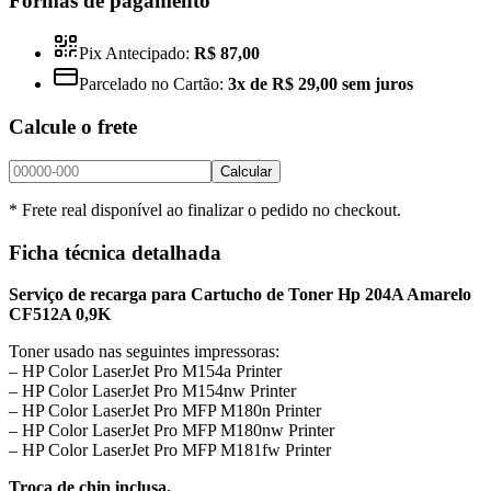
Formas de pagamento
Pix Antecipado:
R$ 87,00
Parcelado no Cartão:
3x de R$ 29,00 sem juros
Calcule o frete
Calcular
* Frete real disponível ao finalizar o pedido no checkout.
Ficha técnica detalhada
Serviço de recarga para Cartucho de Toner Hp 204A Amarelo
CF512A 0,9K
Toner usado nas seguintes impressoras:
– HP Color LaserJet Pro M154a Printer
– HP Color LaserJet Pro M154nw Printer
– HP Color LaserJet Pro MFP M180n Printer
– HP Color LaserJet Pro MFP M180nw Printer
– HP Color LaserJet Pro MFP M181fw Printer
Troca de chip inclusa.