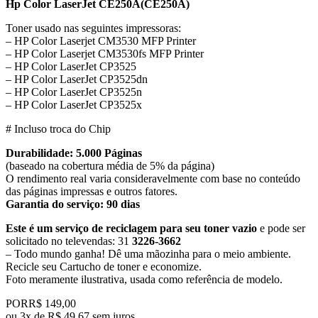
Hp Color LaserJet CE250A
(CE250A)
Toner usado nas seguintes impressoras:
– HP Color Laserjet CM3530 MFP Printer
– HP Color Laserjet CM3530fs MFP Printer
– HP Color LaserJet CP3525
– HP Color LaserJet CP3525dn
– HP Color LaserJet CP3525n
– HP Color LaserJet CP3525x
# Incluso troca do Chip
Durabilidade: 5.000 Páginas
(baseado na cobertura média de 5% da página)
O rendimento real varia consideravelmente com base no conteúdo
das páginas impressas e outros fatores.
Garantia do serviço: 90 dias
Este é um serviço de reciclagem para seu toner vazio
e pode ser
solicitado no televendas: 31
3226-3662
– Todo mundo ganha! Dê uma mãozinha para o meio ambiente.
Recicle seu Cartucho de toner e economize.
​Foto meramente ilustrativa, usada como referência de modelo.
POR
R$ 149,00
ou
3x de R$ 49,67 sem juros