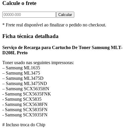
Calcule o frete
Calcular
* Frete real disponível ao finalizar o pedido no checkout.
Ficha técnica detalhada
Serviço de Recarga para Cartucho De Toner Samsung MLT-
D208L Preto
Toner usado nas seguintes impressoras:
– Samsung ML1635
– Samsung ML3475
– Samsung ML3475D
– Samsung ML3475ND
– Samsung SCX5635HN
​- Samsung SCX5635FNK
​- Samsung SCX5835
​- Samsung SCX5638FN
​- Samsung SCX5835FN
​- Samsung SCX5935FN
# Incluso troca do Chip