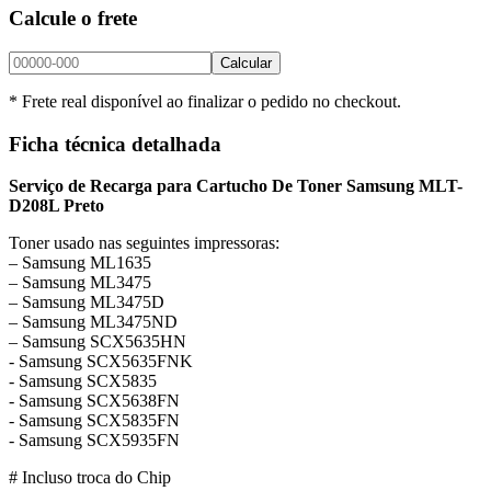
Calcule o frete
Calcular
* Frete real disponível ao finalizar o pedido no checkout.
Ficha técnica detalhada
Serviço de Recarga para Cartucho De Toner Samsung MLT-
D208L Preto
Toner usado nas seguintes impressoras:
– Samsung ML1635
– Samsung ML3475
– Samsung ML3475D
– Samsung ML3475ND
– Samsung SCX5635HN
​- Samsung SCX5635FNK
​- Samsung SCX5835
​- Samsung SCX5638FN
​- Samsung SCX5835FN
​- Samsung SCX5935FN
# Incluso troca do Chip