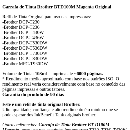
Garrafa de Tinta Brother BTD100M Magenta Original
Refil de Tinta Original para uso nas impressoras:
-Brother DCP-T230
-Brother DCP-T236
-Brother DCP-T430W
-Brother DCP-T436W
-Brother DCP-T530DW
-Brother DCP-T536DW
-Brother DCP-T730DW
-Brother DCP-T830DW
-Brother MFC-T930DW
Volume de Tinta:
108ml
– imprima até ~
6000 páginas.
* Rendimento médio aproximado com base nos padrões ISO. O
rendimento real varia consideravelmente com base no conteúdo das
páginas impressas e outros fatores.
Garantia do produto de 90 dias
Este é um refil de tinta original Brother.
Ultra qualidade, confiança e alto rendimento é o mínimo que se
pode esperar dos InkBenefit Tank originais brother.
Outras referencias:
Garrafa de Tinta Brother BT D100M
Magenta
,
para uso nas seguintes impressoras: T230, T236, T430W,