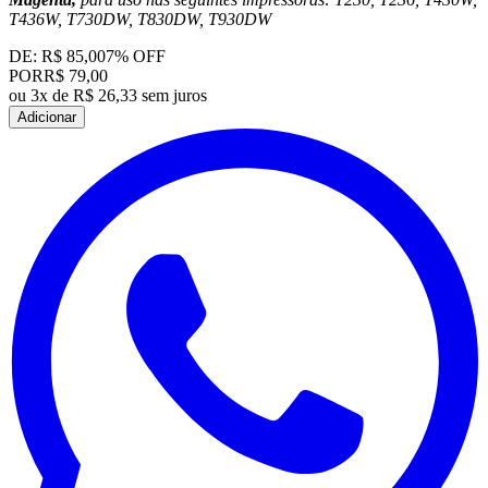
T436W, T730DW, T830DW, T930DW
DE:
R$ 85,00
7
% OFF
POR
R$ 79,00
ou
3x de R$ 26,33 sem juros
Adicionar