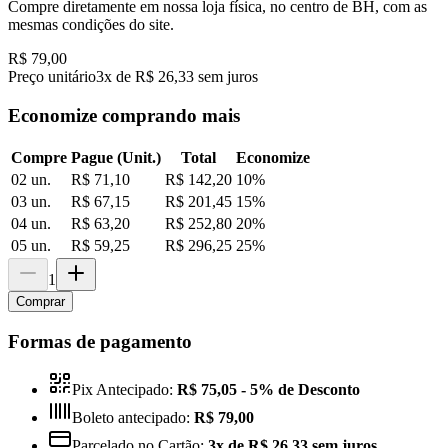
Compre diretamente em nossa loja física, no centro de BH, com as
mesmas condições do site.
R$ 79,00
Preço unitário
3x de R$ 26,33 sem juros
Economize comprando mais
Compre
Pague (Unit.)
Total
Economize
02 un.
R$ 71,10
R$ 142,20
10
%
03 un.
R$ 67,15
R$ 201,45
15
%
04 un.
R$ 63,20
R$ 252,80
20
%
05 un.
R$ 59,25
R$ 296,25
25
%
1
Comprar
Formas de pagamento
Pix Antecipado:
R$ 75,05
- 5% de Desconto
Boleto antecipado:
R$ 79,00
Parcelado no Cartão:
3x de R$ 26,33 sem juros