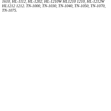
1610, HL-1112, HL-1202, HL-1210W HL1210 1210, HL-1212W
HL1212 1212. TN-1000, TN-1030, TN-1040, TN-1050, TN-1070,
TN-1075.