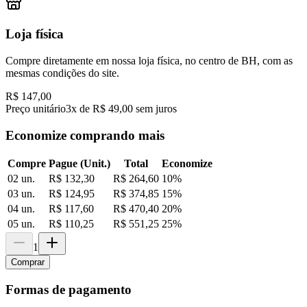
Loja física
Compre diretamente em nossa loja física, no centro de BH, com as
mesmas condições do site.
R$ 147,00
Preço unitário
3x de R$ 49,00 sem juros
Economize comprando mais
Compre
Pague (Unit.)
Total
Economize
02 un.
R$ 132,30
R$ 264,60
10
%
03 un.
R$ 124,95
R$ 374,85
15
%
04 un.
R$ 117,60
R$ 470,40
20
%
05 un.
R$ 110,25
R$ 551,25
25
%
1
Comprar
Formas de pagamento