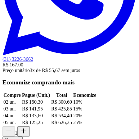
(31) 3226-3662
R$ 167,00
Preço unitário
3x de R$ 55,67 sem juros
Economize comprando mais
Compre
Pague (Unit.)
Total
Economize
02 un.
R$ 150,30
R$ 300,60
10
%
03 un.
R$ 141,95
R$ 425,85
15
%
04 un.
R$ 133,60
R$ 534,40
20
%
05 un.
R$ 125,25
R$ 626,25
25
%
1