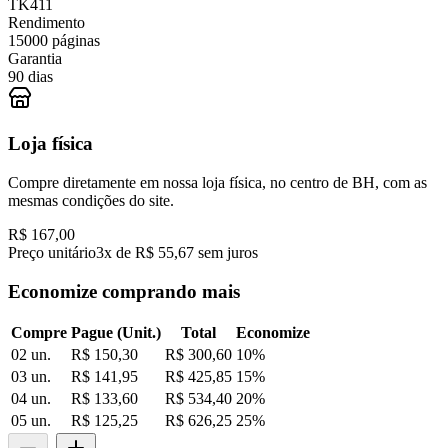
TK411
Rendimento
15000 páginas
Garantia
90 dias
Loja física
Compre diretamente em nossa loja física, no centro de BH, com as
mesmas condições do site.
R$ 167,00
Preço unitário
3x de R$ 55,67 sem juros
Economize comprando mais
Compre
Pague (Unit.)
Total
Economize
02 un.
R$ 150,30
R$ 300,60
10
%
03 un.
R$ 141,95
R$ 425,85
15
%
04 un.
R$ 133,60
R$ 534,40
20
%
05 un.
R$ 125,25
R$ 626,25
25
%