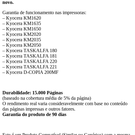
novo.
Garantia de funcionamento nas impressoras:
– Kyocera KM1620
– Kyocera KM1635
– Kyocera KM1650
– Kyocera KM2020
– Kyocera KM2035
– Kyocera KM2050
– Kyocera TASKALFA 180
– Kyocera TASKALFA 181
– Kyocera TASKALFA 220
– Kyocera TASKALFA 221
– Kyocera D-COPIA 200MF
Durabilidade: 15.000 Páginas
(baseado na cobertura média de 5% da página)
O rendimento real varia consideravelmente com base no conteúdo
das páginas impressas e outros fatores.
Garantia do produto de 90 dias
Este é um Produto Compatível (Similar ou Genérico) com a mesma