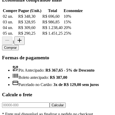
Compre
Pague (Unit.)
Total
Economize
02 un.
R$ 348,30
R$ 696,60
10
%
03 un.
R$ 328,95
R$ 986,85
15
%
04 un.
R$ 309,60
R$ 1.238,40
20
%
05 un.
R$ 290,25
R$ 1.451,25
25
%
1
Comprar
Formas de pagamento
Pix Antecipado:
R$ 367,65
- 5% de Desconto
Boleto antecipado:
R$ 387,00
Parcelado no Cartão:
3x de R$ 129,00 sem juros
Calcule o frete
Calcular
* Frete real disponível ao finalizar o pedido no checkout.