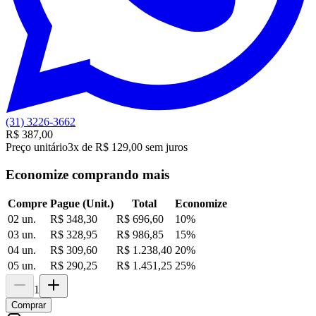
(31) 3226-3662
R$ 387,00
Preço unitário
3x de R$ 129,00 sem juros
Economize comprando mais
Compre
Pague (Unit.)
Total
Economize
02 un.
R$ 348,30
R$ 696,60
10
%
03 un.
R$ 328,95
R$ 986,85
15
%
04 un.
R$ 309,60
R$ 1.238,40
20
%
05 un.
R$ 290,25
R$ 1.451,25
25
%
1
Comprar