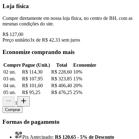
Loja física
Compre diretamente em nossa loja física, no centro de BH, com as
mesmas condições do site.
R$ 127,00
Preço unitário
3x de R$ 42,33 sem juros
Economize comprando mais
Compre
Pague (Unit.)
Total
Economize
02 un.
R$ 114,30
R$ 228,60
10
%
03 un.
R$ 107,95
R$ 323,85
15
%
04 un.
R$ 101,60
R$ 406,40
20
%
05 un.
R$ 95,25
R$ 476,25
25
%
1
Comprar
Formas de pagamento
Pix Antecipado:
R$ 120,65
- 5% de Desconto