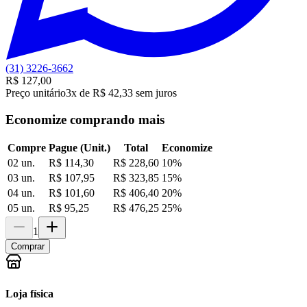
(31) 3226-3662
R$ 127,00
Preço unitário
3x de R$ 42,33 sem juros
Economize comprando mais
Compre
Pague (Unit.)
Total
Economize
02 un.
R$ 114,30
R$ 228,60
10
%
03 un.
R$ 107,95
R$ 323,85
15
%
04 un.
R$ 101,60
R$ 406,40
20
%
05 un.
R$ 95,25
R$ 476,25
25
%
1
Comprar
Loja física