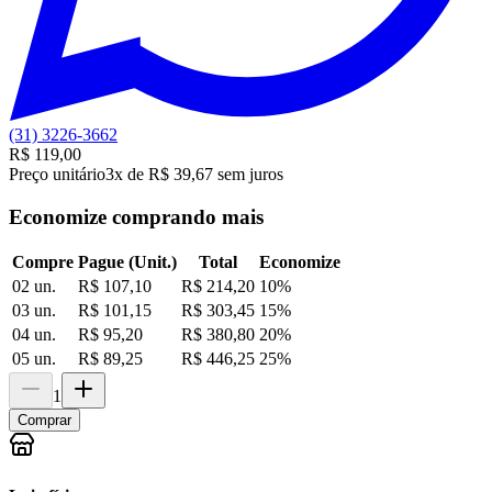
(31) 3226-3662
R$ 119,00
Preço unitário
3x de R$ 39,67 sem juros
Economize comprando mais
Compre
Pague (Unit.)
Total
Economize
02 un.
R$ 107,10
R$ 214,20
10
%
03 un.
R$ 101,15
R$ 303,45
15
%
04 un.
R$ 95,20
R$ 380,80
20
%
05 un.
R$ 89,25
R$ 446,25
25
%
1
Comprar