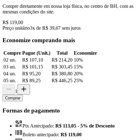
Compre diretamente em nossa loja física, no centro de BH, com as
mesmas condições do site.
R$ 119,00
Preço unitário
3x de R$ 39,67 sem juros
Economize comprando mais
Compre
Pague (Unit.)
Total
Economize
02 un.
R$ 107,10
R$ 214,20
10
%
03 un.
R$ 101,15
R$ 303,45
15
%
04 un.
R$ 95,20
R$ 380,80
20
%
05 un.
R$ 89,25
R$ 446,25
25
%
1
Comprar
Formas de pagamento
Pix Antecipado:
R$ 113,05
- 5% de Desconto
Boleto antecipado:
R$ 119,00