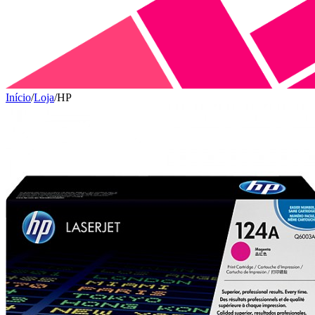
Início
/
Loja
/
HP