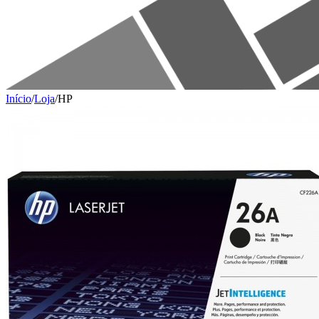
Início
/
Loja
/
HP