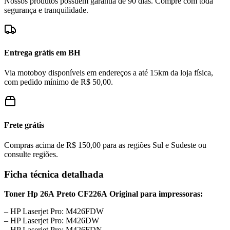
Nossos produtos possuem garantia de 90 dias. Compre com toda
segurança e tranquilidade.
Entrega grátis em BH
Via motoboy disponíveis em endereços a até 15km da loja física,
com pedido mínimo de R$ 50,00.
Frete grátis
Compras acima de R$ 150,00 para as regiões Sul e Sudeste ou
consulte regiões.
Ficha técnica detalhada
Toner Hp 26A Preto CF226A Original para impressoras:
– HP Laserjet Pro: M426FDW
– HP Laserjet Pro: M426DW
– HP Laserjet Pro: M426FDN