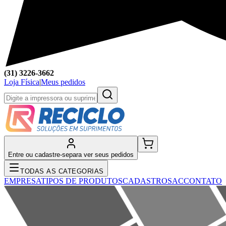
(31) 3226-3662
Loja Física
|
Meus pedidos
Entre ou cadastre-se
para ver seus pedidos
TODAS AS CATEGORIAS
EMPRESA
TIPOS DE PRODUTOS
CADASTRO
SAC
CONTATO