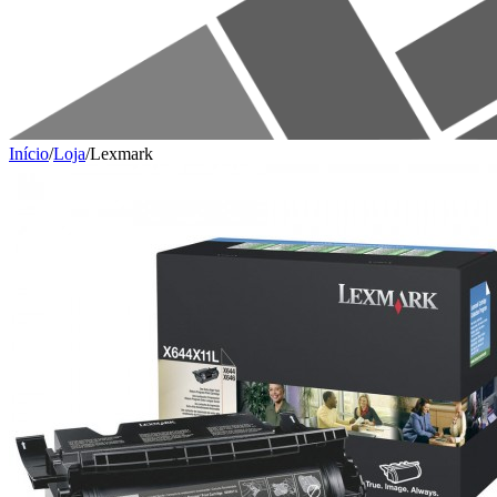
Início
/
Loja
/
Lexmark