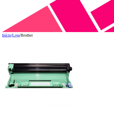
Início
/
Loja
/
Brother