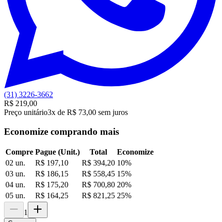
(31) 3226-3662
R$ 219,00
Preço unitário
3x de R$ 73,00 sem juros
Economize comprando mais
Compre
Pague (Unit.)
Total
Economize
02 un.
R$ 197,10
R$ 394,20
10
%
03 un.
R$ 186,15
R$ 558,45
15
%
04 un.
R$ 175,20
R$ 700,80
20
%
05 un.
R$ 164,25
R$ 821,25
25
%
1