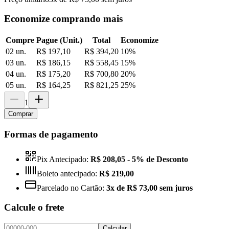
Economize comprando mais
Compre
Pague (Unit.)
Total
Economize
02 un.
R$ 197,10
R$ 394,20
10
%
03 un.
R$ 186,15
R$ 558,45
15
%
04 un.
R$ 175,20
R$ 700,80
20
%
05 un.
R$ 164,25
R$ 821,25
25
%
1
Comprar
Formas de pagamento
Pix Antecipado:
R$ 208,05
- 5% de Desconto
Boleto antecipado:
R$ 219,00
Parcelado no Cartão:
3x de R$ 73,00 sem juros
Calcule o frete
Calcular